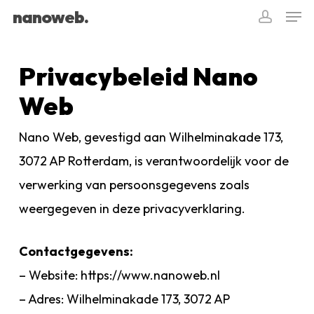
Men
Skip
nanoweb.
accoun
to
Close
main
Privacybeleid Nano
Menu
content
Web
Nano Web, gevestigd aan Wilhelminakade 173,
3072 AP Rotterdam, is verantwoordelijk voor de
verwerking van persoonsgegevens zoals
weergegeven in deze privacyverklaring.
Contactgegevens:
– Website: https://www.nanoweb.nl
– Adres: Wilhelminakade 173, 3072 AP